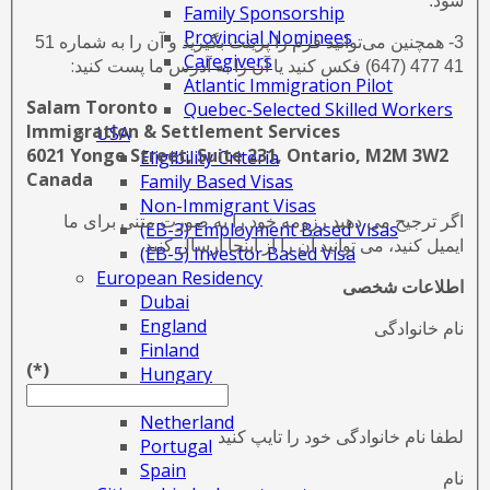
شود.
Family Sponsorship
Provincial Nominees
3- همچنین می‌توانید فرم را پرینت بگیرید و آن را به شماره 51
Caregivers
:
41 477 (647) فکس کنید یا آن را به آدرس ما پست کنید
Atlantic Immigration Pilot
Salam Toronto
Quebec-Selected Skilled Workers
Immigration & Settlement Services
USA
6021 Yonge Street, Suite 231, Ontario, M2M 3W2
Eligibility Criteria
Canada
Family Based Visas
Non-Immigrant Visas
اگر ترجیح می دهید رزومه خود را به صورت متنی برای ما
(EB-3) Employment Based Visas
ایمیل کنید، می توانید آن را از اینجا ارسال کنید.
(EB-5) Investor Based Visa
European Residency
اطلاعات شخصی
Dubai
England
نام خانوادگی
Finland
(*)
Hungary
Latvia
Netherland
لطفا نام خانوادگی خود را تایپ کنید
Portugal
Spain
نام