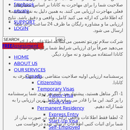
facebook
صلاحیت شما را برای مهاجرت به کانادا بر اساس معیارهای
envato
فعلی مهاجرت ارزیابی می کنند. به همین دلیل به نفع شماست
که اطلاعاتی که ارائه می کنید کامل، واقعی و دقیق باشد. نتایج
SUPPORT
ارزیابی ما و مشاوره رایگان ما ظرف 24 ساعت برای شما
LOGIN
ارسال می شود.
شرکت سلام تورنتو تضمین می‌کند که اطلاعاتی که ارائه
FREE
Assessment
می‌دهید صرفاً برای ارزیابی شرایط شما برای مهاجرت به
کانادا استفاده می‌شود و نه موارد دیگر.
HOME
ABOUT US
OUR SERVICES
Canada
پرسشنامه ارزیابی اولیه صلاحیت متقاضی برای مهاجرت به
Citizenship
کانادا.
Temporary Visas
1- اگر متاهل هستید، پیشنهاد می کنیم هر دوی شما پرسشنامه
Visitor Visa
را پر کنید. این ما را قادر می سازد تا کامل ترین ارزیابی را به
Study Visa
شما ارائه دهیم.
Permanent Residency
Express Entry
2- لطفا فقط اطلاعات واقعی ارائه دهید. در صورت نیاز، از
Start-Up Visa
شما برای اثبات کتبی اطلاعات ارسال شده درخواست می
Self-Employed