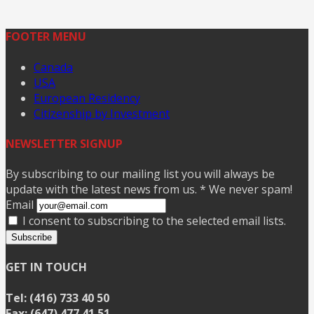
FOOTER MENU
Canada
USA
European Residency
Citizenship by Investment
NEWSLETTER SIGNUP
By subscribing to our mailing list you will always be
update with the latest news from us. * We never spam!
Email
I consent to subscribing to the selected email lists.
Subscribe
GET IN TOUCH
Tel: (416) 733 40 50
Fax: (647) 477 41 51