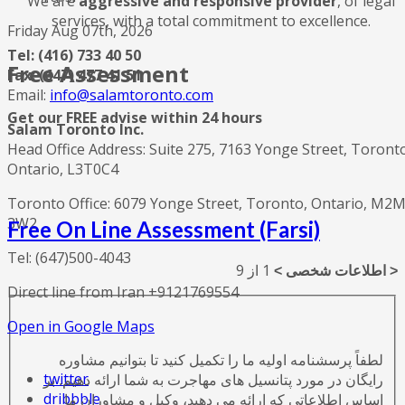
We are
aggressive and responsive provider
, of legal
services, with a total commitment to excellence.
Friday Aug 07th, 2026
Tel: (416) 733 40 50
Free Assessment
Fax: (647) 477 41 51
Email:
info@salamtoronto.com
Get our FREE advise within 24 hours
Salam Toronto Inc.
Head Office Address: Suite 275, 7163 Yonge Street, Toront
Ontario, L3T0C4
Toronto Office: 6079 Yonge Street, Toronto, Ontario, M2
3W2
Free On Line Assessment (Farsi)
Tel: (647)500-4043
1 از 9
< اطلاعات شخصی >
Direct line from Iran +9121769554
Open in Google Maps
لطفاً پرسشنامه اولیه ما را تکمیل کنید تا بتوانیم مشاوره
twitter
رایگان در مورد پتانسیل های مهاجرت به شما ارائه دهیم. بر
dribbble
اساس اطلاعاتی که ارائه می دهید، وکیل و مشاوران ما