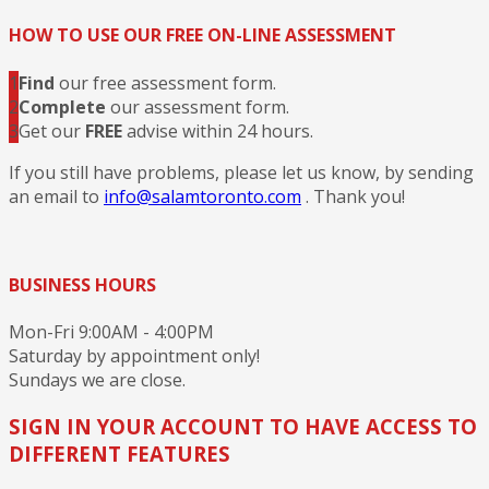
HOW TO USE OUR FREE ON-LINE ASSESSMENT
1
Find
our free assessment form.
2
Complete
our assessment form.
3
Get our
FREE
advise within 24 hours.
If you still have problems, please let us know, by sending
an email to
info@salamtoronto.com
. Thank you!
BUSINESS HOURS
Mon-Fri 9:00AM - 4:00PM
Saturday by appointment only!
Sundays we are close.
SIGN IN YOUR ACCOUNT TO HAVE ACCESS TO
DIFFERENT FEATURES